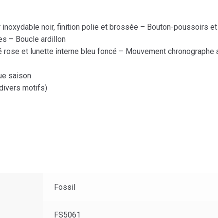
inoxydable noir, finition polie et brossée – Bouton-poussoirs e
es – Boucle ardillon
ré rose et lunette interne bleu foncé – Mouvement chronographe 
ue saison
(divers motifs)
Fossil
FS5061