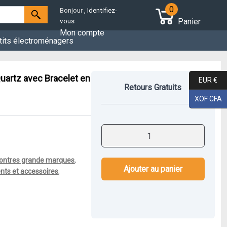
0
Bonjour
, Identifiez-
Panier
vous
Mon compte
tits électroménagers
artz avec Bracelet en
EUR €
Retours Gratuits
XOF CFA
quantité
de
Montre
ontres grande marques
,
Fossil
Ajouter au panier
ts et accessoires
,
Homme
Chronographe
Quartz
avec