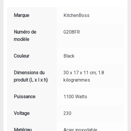
Marque
‎KitchenBoss
Numéro de
‎G208FR
modèle
Couleur
‎Black
Dimensions du
‎30 x 17 x 11 cm; 1.8
produit (L x l x h)
kilogrammes
Puissance
‎1100 Watts
Voltage
‎230
Matériau
‎Acier inoxydable