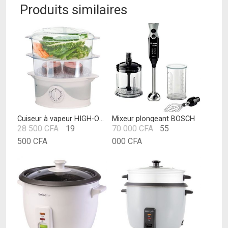
Produits similaires
Cuiseur à vapeur HIGH-ONE 2 niveaux, 6L
Mixeur plongeant BOSCH
Le
Le
28 500
CFA
19
70 000
CFA
55
Le
prix
Le
prix
500
CFA
000
CFA
prix
initial
prix
initial
actuel
était :
actuel
était :
est :
28
est :
70
19
500 CFA.
55
000 CFA.
500 CFA.
000 CFA.