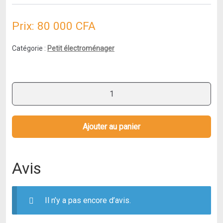
Prix:
80 000
CFA
Catégorie :
Petit électroménager
quantité
de
Machine
Sous
Ajouter au panier
Vide
Alimentaire
:
Avis
Kitchenboss
Avec
Forte
Il n’y a pas encore d’avis.
Aspiration