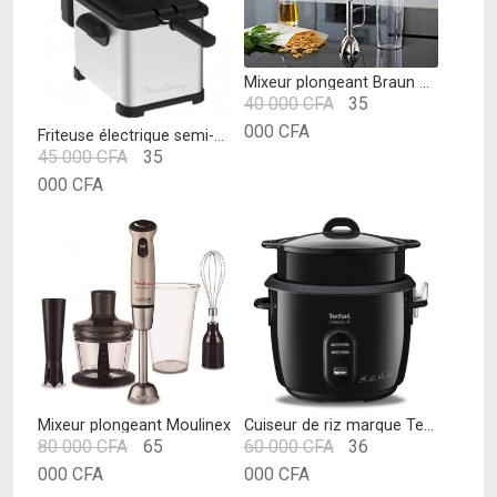
15
000 CFA.
000 CFA.
Mixeur plongeant Braun MQ3000WH
Le
40 000
CFA
35
Le
prix
000
CFA
Friteuse électrique semi-pro Moulinex
Le
45 000
CFA
35
prix
initial
Le
prix
000
CFA
actuel
était :
prix
initial
est :
40
actuel
était :
35
000 CFA.
est :
45
000 CFA.
35
000 CFA.
000 CFA.
Mixeur plongeant Moulinex
Cuiseur de riz marque Tefal
Le
Le
80 000
CFA
65
60 000
CFA
36
Le
prix
Le
prix
000
CFA
000
CFA