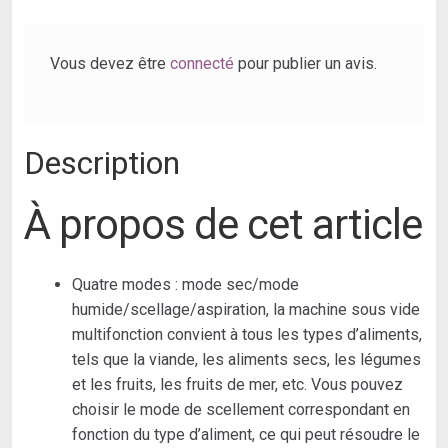
|
Modes
Alimentaires
Vous devez être
connecté
pour publier un avis.
Secs
Et
Humides
Description
|Vide
Externe|
Voyants
À propos de cet article
Led
|Pour
Le
Quatre modes : mode sec/mode
Stockage
humide/scellage/aspiration, la machine sous vide
Et
multifonction convient à tous les types d’aliments,
La
tels que la viande, les aliments secs, les légumes
Conservation
et les fruits, les fruits de mer, etc. Vous pouvez
Des
choisir le mode de scellement correspondant en
Aliments,
fonction du type d’aliment, ce qui peut résoudre le