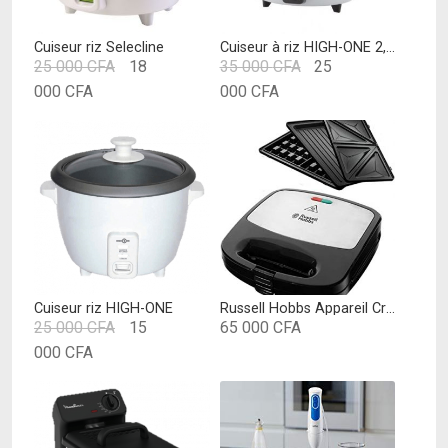
Cuiseur riz Selecline
Cuiseur à riz HIGH-ONE 2,5L
Le
Le
25 000
CFA
18
35 000
CFA
25
Le
prix
Le
prix
000
CFA
000
CFA
prix
initial
prix
initial
actuel
était :
actuel
était :
est :
25
est :
35
18
000 CFA.
25
000 CFA.
000 CFA.
000 CFA.
Cuiseur riz HIGH-ONE
Russell Hobbs Appareil Croque Monsieur [Multifonction 3en1] Fiesta (Gaufrier, Grill, Sandwich, Croque Monsieur, Plaques Amovibles Anti Adhésives, 750W, Design Inox Brossé) 24540-56
Le
25 000
CFA
15
65 000
CFA
Le
prix
000
CFA
prix
initial
actuel
était :
est :
25