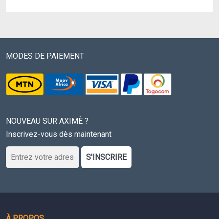
prix
initial
prix
initial
actuel
était :
actuel
était :
est :
80
est :
60
65
000 CFA.
36
000 CFA.
000 CFA.
000 CFA.
MODES DE PAIEMENT
NOUVEAU SUR AXIMÈ ?
Inscrivez-vous dès maintenant
S'INSCRIRE
À PROPOS