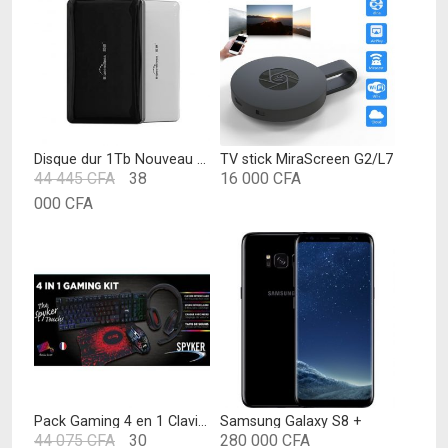
produit
19
a
000 CFA
plusieurs
à
variations.
22
Les
000 CFA
options
peuvent
Disque dur 1Tb Nouveau Design Hdd Usb3.0 Marque Blueendless
TV stick MiraScreen G2/L7
Le
44 445
CFA
38
16 000
CFA
être
Le
prix
000
CFA
choisies
prix
initial
sur
Ce
actuel
était :
la
produit
est :
44
page
a
38
445 CFA.
du
plusieurs
000 CFA.
produit
variations.
Les
options
peuvent
Pack Gaming 4 en 1 Clavier-Souris-Casque-Tapis
Samsung Galaxy S8 +
Le
44 075
CFA
30
280 000
CFA
être