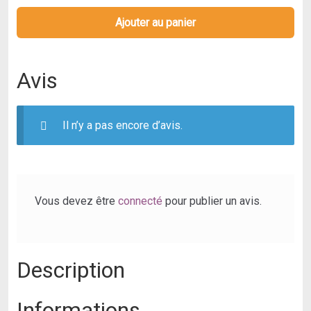
Diffuseur
et
Ajouter au panier
réflecteur
combinés,
utilisation
Avis
flexible
pour
un
Il n’y a pas encore d’avis.
éclairage
principal,
une
lumière
Vous devez être
connecté
pour publier un avis.
d'appoint,
des
effets
Description
ou
un
fond,
Informations