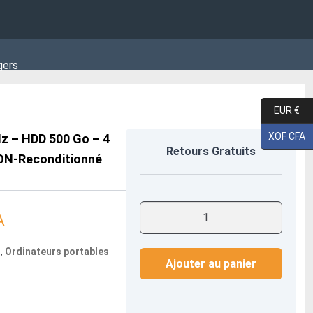
gers
EUR €
XOF CFA
Hz – HDD 500 Go – 4
Retours Gratuits
ON-Reconditionné
quantité
Le
A
de
prix
Dell
n
,
Ordinateurs portables
Latitude
Ajouter au panier
actuel
E5570
est :
15"