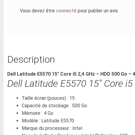
Luminaires intérieurs
Maquillage
Meubles extérieurs
Vous devez être
connecté
pour publier un avis.
Montre connectée
Montres
Montres Femmes
Montres Garçons
Montres grande marques
Montres Hommes
Montres Mécaniques
Montres Sportives
Musique
Objets connectés
Description
Objets télécommandés
Ordinateurs d'occasion
Ordinateurs portables
Outils
Dell Latitude E5570 15″ Core i5 2,4 GHz – HDD 500 Go –
Pâtisserie
Dell Latitude E5570 15″ Core 
Petit électroménager
Pièces détachées High-Tech
Plateformes et supports
Pour les professionnels
Taille écran (pouces) :
15
Sacs
Sécurité
Capacité de stockage :
500 Go
Serrures
Mémoire :
4 Go
Soins du corps
Soins du visage
Modèle :
Latitude E5570
Souffleur
Souris & Claviers
Marque du processeur :
Intel
Sport