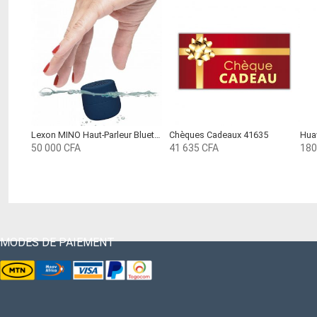
Lexon MINO Haut-Parleur Bluetooth résistant à l’eau Bleu foncé
Chèques Cadeaux 41635
Huaw
50 000
CFA
41 635
CFA
180
MODES DE PAIEMENT