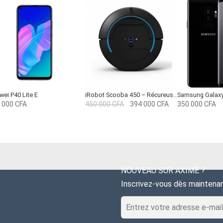
ei P40 Lite E
iRobot Scooba 450 – Récureuse – robot
Samsung Galaxy
Le
Le
 000
CFA
450 000
CFA
394 000
CFA
350 000
CFA
prix
prix
initial
actuel
était :
est :
450
394
000 CFA.
000 CFA.
NOUVEAU SUR AXIMÈ ?
Inscrivez-vous dès maintena