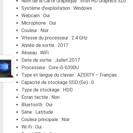
Nom de la Carte Graphique :
Intel HD Graphics 520
Table électrique Assis Debout
Tablettes
Système d’exploitation :
Windows
Téléphones Portable
TV Photo Vidéo
Webcam :
Oui
Ustensiles de Cuisine
Microphone :
Oui
Vêtements et accessoires
Vêtements Garçon
Couleur :
Noir
Vêtements hommes
Vidéo Projecteurs
Vitesse du processeur :
2.4 GHz
Année de sortie :
2017
Réseau :
WiFi
Date de sortie :
Juillet 2017
Processeur :
Core i5-6300U
Type et langue du clavier :
AZERTY – Français
Capacité de stockage SSD (Go) :
0
Type de stockage :
HDD
Écran tactile :
Non
Bluetooth :
Oui
Série :
Latitude
Couleur principale :
Noir
Wi-Fi :
Oui