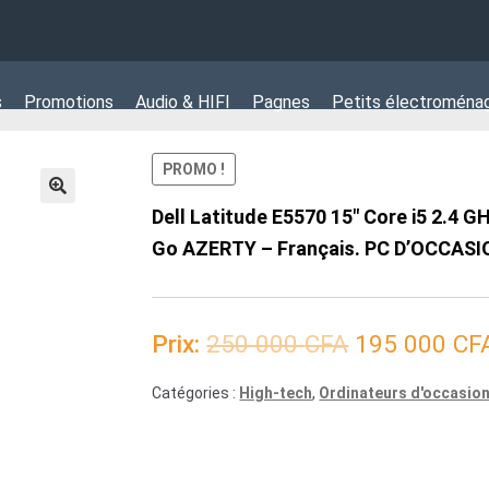
s
Promotions
Audio & HIFI
Pagnes
Petits électroména
PROMO !
Dell Latitude E5570 15″ Core i5 2.4 G
Go AZERTY – Français. PC D’OCCASI
Le
Prix:
250 000
CFA
195 000
CF
prix
Catégories :
High-tech
,
Ordinateurs d'occasio
initial
était :