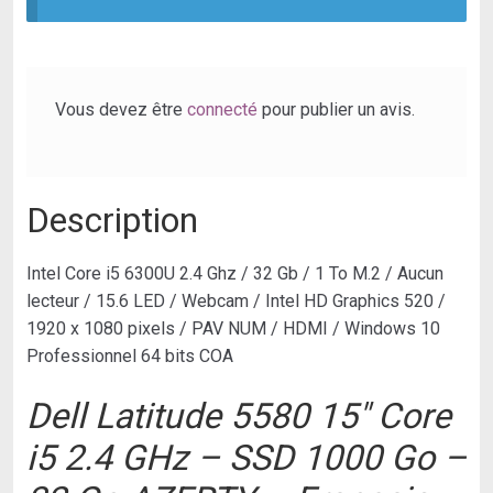
-
SSD
1000
Go
Vous devez être
connecté
pour publier un avis.
-
32
Go
Description
AZERTY
-
Français.
Intel Core i5 6300U 2.4 Ghz / 32 Gb / 1 To M.2 / Aucun
PC
lecteur / 15.6 LED / Webcam / Intel HD Graphics 520 /
D’OCCASION-
1920 x 1080 pixels / PAV NUM / HDMI / Windows 10
Reconditionné
Professionnel 64 bits COA
Dell Latitude 5580 15″ Core
i5 2.4 GHz – SSD 1000 Go –