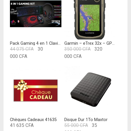
Pack Gaming 4 en 1 Clavier-Souris-Casque-Tapis
Garmin – eTrex 32x – GPS de randonnée avec cartographie TopoActive Europe préchargée avec routes et sentiers routables – Compas électronique et altimètre barométrique – Vert
Le
Le
44 075
CFA
30
350 000
CFA
320
Le
prix
Le
prix
000
CFA
000
CFA
prix
initial
prix
initial
actuel
était :
actuel
était :
est :
44
est :
350
30
075 CFA.
320
000 CFA.
000 CFA.
000 CFA.
Chèques Cadeaux 41635
Disque Dur 1To Maxtor
Le
41 635
CFA
55 000
CFA
35