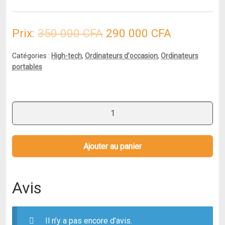
Le
Le
Prix:
350 000
CFA
290 000
CFA
prix
prix
Catégories :
High-tech
,
Ordinateurs d'occasion
,
Ordinateurs
initial
actuel
portables
était :
est :
350
290
quantité
de
000 CFA.
000 CFA.
Dell
Latitude
Ajouter au panier
5580
15"
Core
Avis
i5
2.4
GHz
Il n’y a pas encore d’avis.