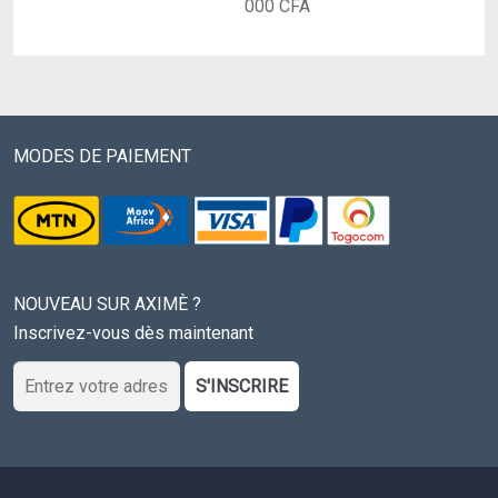
Le
prix
000
CFA
prix
initial
actuel
était :
est :
55
35
000 CFA.
000 CFA.
MODES DE PAIEMENT
NOUVEAU SUR AXIMÈ ?
Inscrivez-vous dès maintenant
S'INSCRIRE