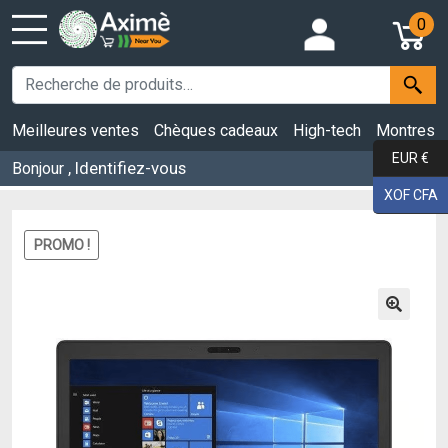
0
Meilleures ventes
Chèques cadeaux
High-tech
Montres
EUR €
, Identifiez-vous
Bonjour
XOF CFA
PROMO !