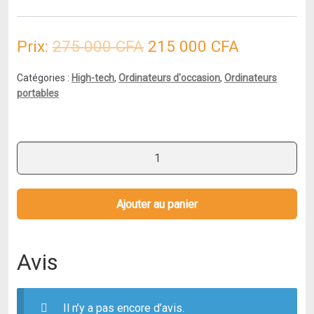
Le
Le
Prix:
275 000
CFA
215 000
CFA
prix
prix
Catégories :
High-tech
,
Ordinateurs d'occasion
,
Ordinateurs
initial
actuel
portables
était :
est :
275
215
quantité
de
000 CFA.
000 CFA.
Dell
Latitude
Ajouter au panier
3560
15"
Core
Avis
i5
2.2
GHz
Il n’y a pas encore d’avis.