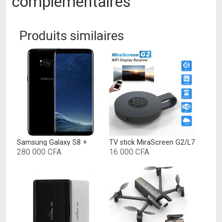
complémentaires
Produits similaires
Samsung Galaxy S8 +
TV stick MiraScreen G2/L7
280 000
CFA
16 000
CFA
Ce
produit
a
plusieurs
variations.