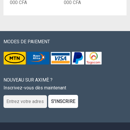
Le
prix
Le
prix
000
CFA
000
CFA
prix
initial
prix
initial
actuel
était :
actuel
était :
est :
60
est :
350
45
000 CFA.
320
000 CFA.
000 CFA.
000 CFA.
MODES DE PAIEMENT
NOUVEAU SUR AXIMÈ ?
Inscrivez-vous dès maintenant
S'INSCRIRE