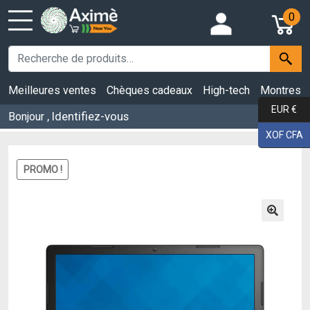
0
Meilleures ventes
Chèques cadeaux
High-tech
Montres
EUR €
, Identifiez-vous
Bonjour
XOF CFA
PROMO !