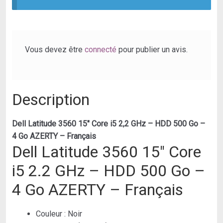
-
HDD
500
Go
Vous devez être
connecté
pour publier un avis.
-
4
Go
Description
AZERTY
-
Français.
Dell Latitude 3560 15″ Core i5 2,2 GHz – HDD 500 Go –
PC
4 Go AZERTY – Français
D’OCCASION-
Dell Latitude 3560 15″ Core
Reconditionné
i5 2.2 GHz – HDD 500 Go –
4 Go AZERTY – Français
Couleur :
Noir