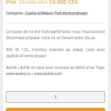
Le
Le
Prix:
25 000
CFA
15 000
CFA
prix
prix
Catégories :
Cuisine et Maison
,
Petit électroménager
initial
actuel
était :
est :
Ce cuiser de riz est l’outil parfait pour vous. Vous pouvez
25
15
désormais préparer votre riz en faisant autre chose.
000 CFA.
000 CFA.
400 W, 1.5L, Fonction maintien au chaud, Livré avec
spatule et verre doseur :
Aximè | Achat en ligne avec livraison au Bénin et au Togo.
www.axime.co
|
www.aximè.com
quantité
de
Cuiseur