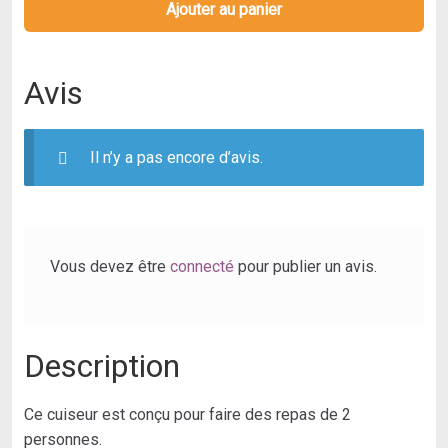
riz
Ajouter au panier
HIGH-
ONE
Avis
Il n’y a pas encore d’avis.
Vous devez être
connecté
pour publier un avis.
Description
Ce cuiseur est conçu pour faire des repas de 2
personnes.