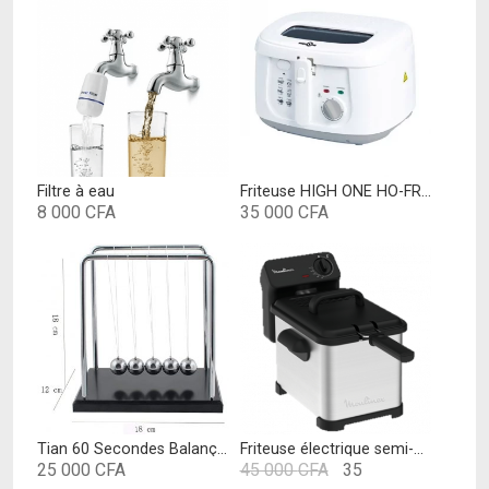
Filtre à eau
Friteuse HIGH ONE HO-FR2.5
8 000
CFA
35 000
CFA
Tian 60 Secondes Balançoire Balancier Pendule de Newton Grande Jeux Scientifiques pour Enfant 18*12*18cm (L*W*H)
Friteuse électrique semi-pro Moulinex
Le
25 000
CFA
45 000
CFA
35