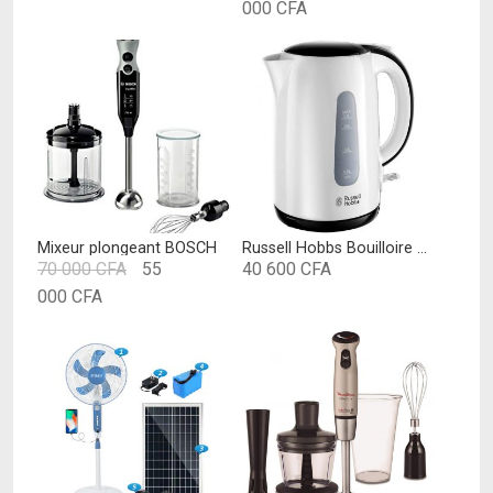
Le
prix
000
CFA
prix
initial
actuel
était :
est :
45
35
000 CFA.
000 CFA.
Mixeur plongeant BOSCH
Russell Hobbs Bouilloire de Voyage 1,7L 2200W – 25070-70 My Home
Le
70 000
CFA
55
40 600
CFA
Le
prix
000
CFA
prix
initial
actuel
était :
est :
70
55
000 CFA.
000 CFA.