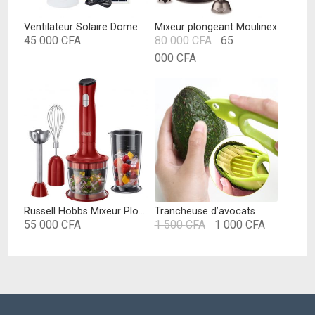
Ventilateur Solaire Domestique à vitesse de vent élevée Grand Vent Portable Batterie Rechargeable
Mixeur plongeant Moulinex
Le
45 000
CFA
80 000
CFA
65
Le
prix
000
CFA
prix
initial
actuel
était :
est :
80
65
000 CFA.
000 CFA.
Russell Hobbs Mixeur Plongeant Multifonction 3en1 500ml, Mélange, Hache, Fouette, Mixe, Compatible Lave Vaisselle – Rouge 24700-56 Desire
Trancheuse d’avocats
Le
Le
55 000
CFA
1 500
CFA
1 000
CFA
prix
prix
initial
actuel
était :
est :
1
1
500 CFA.
000 CFA.