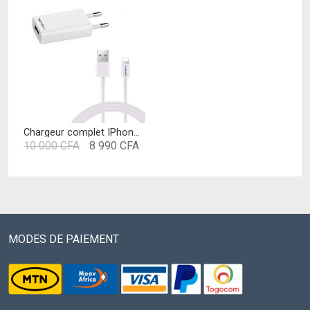
Chargeur complet IPhone 1,2 mètre
Le
Le
10 000
CFA
8 990
CFA
prix
prix
initial
actuel
était :
est :
10
8
000 CFA.
990 CFA.
MODES DE PAIEMENT