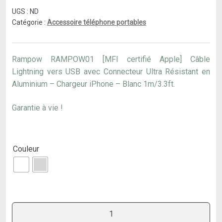
de
UGS :
ND
prix :
Catégorie :
Accessoire téléphone portables
12
500 CFA
Rampow RAMPOW01 [MFI certifié Apple] Câble
Lightning vers USB avec Connecteur Ultra Résistant en
à
Aluminium – Chargeur iPhone – Blanc 1m/3.3ft.
13
Garantie à vie !
000 CFA
Couleur
quantité
de