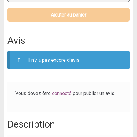
Câble
de
Ajouter au panier
charge
IPhone
Avis
Il n’y a pas encore d’avis.
Vous devez être
connecté
pour publier un avis.
Description