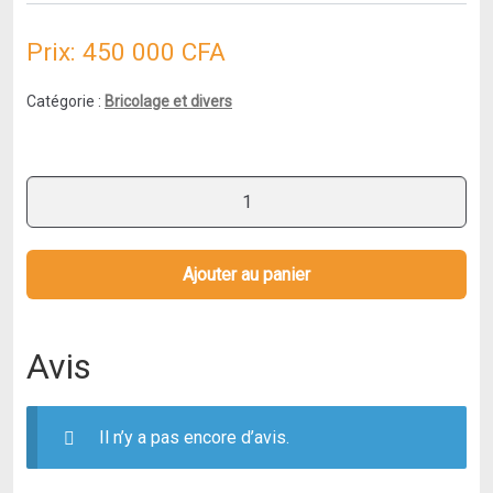
Prix:
450 000
CFA
Catégorie :
Bricolage et divers
quantité
de
Bosch
Professional
Ajouter au panier
Niveau
optique
GOL
Avis
26
G
(grossissement
Il n’y a pas encore d’avis.
26x,
unité