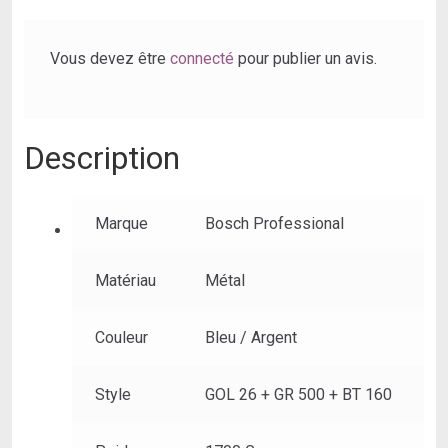
de
mesure
Vous devez être
connecté
pour publier un avis.
:
400
Gon,
Description
portée
:
jusqu’à
Marque
Bosch Professional
100
m,
pige
Matériau
Métal
GR
500,
Couleur
Bleu / Argent
trépied
BT
Style
GOL 26 + GR 500 + BT 160
160,
dans