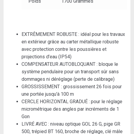
un
Poids
1700 Grammes
coffret
de
transport)
EXTRÊMEMENT ROBUSTE : idéal pour les travaux
en extérieur grâce au carter métallique robuste
avec protection contre les poussières et
projections d’eau (IP54)
COMPENSATEUR AUTOBLOQUANT : bloque le
système pendulaire pour un transport sûr sans
dommages ni déréglage (perte de calibrage)
GROSSISSEMENT : grossissement 26 fois pour
une portée jusqu’à 100 m
CERCLE HORIZONTAL GRADUÉ : pour le réglage
micrométrique des angles par incréments de 1
Gon
LIVRÉ AVEC : niveau optique GOL 26 G, pige GR
500, trépied BT 160, broche de réglage, clé mâle