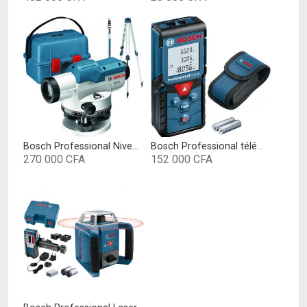
Bosch Professional Niveau optique GOL 32 D (grossissement 32x, unité de mesure: 360 degrés, portée : jusqu’à 120 m, dans un coffret de transport)
Bosch Professional télémètre laser GLM 40 (avec fonction mémoire, portée : 0,15 – 40 m ; contenu du carton : télémètre laser Bosch GLM 40, 2 piles 1,5 V, housse de protection)
270 000
CFA
152 000
CFA