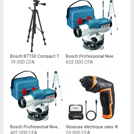
Bosch BT150 Compact Tripod with Extendable Height for Use with Line Lasers, Point Lasers, and Laser Distance Tape Measuring Tools, Black
Bosch Professional Niveau optique GOL 32 D (grossissement 32x, unité de mesure: 360 degrés, portée : jusqu’à 120 m, pige GR 500, trépied BT 160, dans un coffret de transport)
79 000
CFA
652 000
CFA
Bosch Professional Niveau optique GOL 20 D (grossissement 20x, unité de mesure : 360 degrés, portée : jusqu’à 60 m, pige GR 500, trépied BT 160, dans un coffret de transport)
Visseuse électrique sans fil
402 000
CFA
20 000
CFA