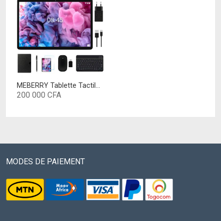
MEBERRY Tablette Tactile Android 10.0 Tablettes 10 Pouces HD avec 4 Go RAM 64 Go ROM – Certification Google GSM – 4G LTE Dual SIM &Dual Caméra,8000mAh,WI-FI,Bluetooth,Clavier&Souris – Gris
200 000
CFA
MODES DE PAIEMENT