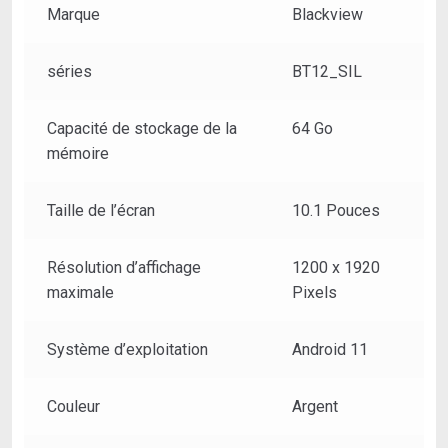
Marque
Blackview
Go
Extensible
à
séries
BT12_SIL
1
to
Capacité de stockage de la
64 Go
-
mémoire
Caméra
Arrière
Taille de l’écran
10.1 Pouces
13MP,
Frontale
8MP
Résolution d’affichage
1200 x 1920
-
maximale
Pixels
WiFi,
Bluetooth
Système d’exploitation
Android 11
-
Batterie
Couleur
Argent
6580mAh
-