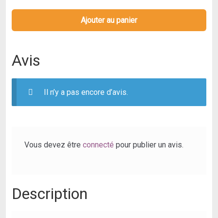
Blackview
Tab
Ajouter au panier
12
-
Tablette
Avis
Tactile
Dual
Sim
Il n’y a pas encore d’avis.
4G
-
Écran
FHD
Vous devez être
connecté
pour publier un avis.
de
10.1"
-
Description
Mémoire
Interne
64