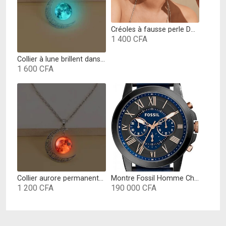
Créoles à fausse perle Doré
1 400
CFA
Collier à lune brillent dans le noir Vert
1 600
CFA
Collier aurore permanente rond à breloque lune Rouge
Montre Fossil Homme Chronographe Quartz avec Bracelet en Cuir FS5061
1 200
CFA
190 000
CFA