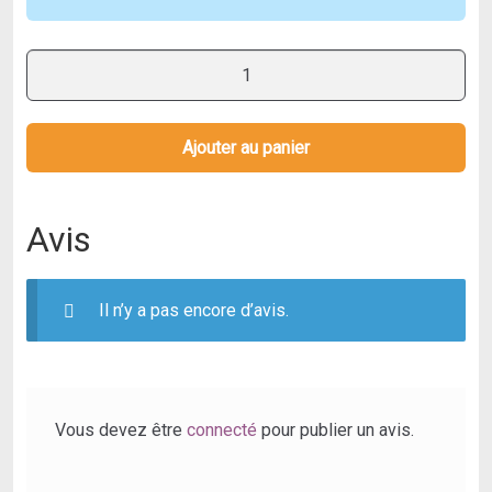
quantité
de
2
pièces
Ajouter au panier
Collier
métallique
Avis
Il n’y a pas encore d’avis.
Vous devez être
connecté
pour publier un avis.