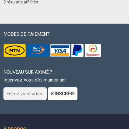
a
choisies
3 résultats affichés
plusieurs
sur
variations.
la
Les
page
options
du
MODES DE PAIEMENT
peuvent
produit
être
choisies
sur
la
NOUVEAU SUR AXIMÈ ?
page
Inscrivez-vous dès maintenant
du
produit
S'INSCRIRE