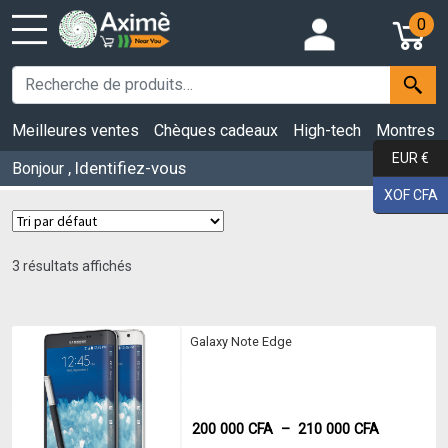
0
Meilleures ventes
Chèques cadeaux
High-tech
Montres
EUR €
, Identifiez-vous
Bonjour
XOF CFA
3 résultats affichés
Galaxy Note Edge
Plage
200 000
CFA
–
210 000
CFA