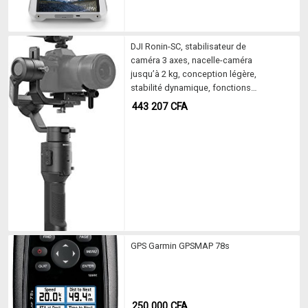
DJI Ronin-SC, stabilisateur de
caméra 3 axes, nacelle-caméra
jusqu’à 2 kg, conception légère,
stabilité dynamique, fonctions
automatisées, disponible pour
443 207
CFA
Canon/Sony/Panasonic/Nikon/Fujifil
m
GPS Garmin GPSMAP 78s
250 000
CFA