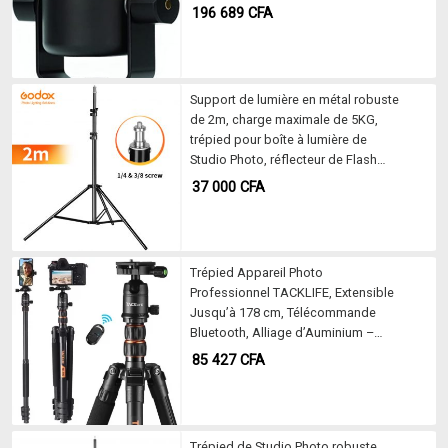
l’enregistrement Vocal
196 689
CFA
Support de lumière en métal robuste
de 2m, charge maximale de 5KG,
trépied pour boîte à lumière de
Studio Photo, réflecteur de Flash
vidéo, support de fond d’éclairage
37 000
CFA
Trépied Appareil Photo
Professionnel TACKLIFE, Extensible
Jusqu’à 178 cm, Télécommande
Bluetooth, Alliage d’Auminium –
MLT05
85 427
CFA
Trépied de Studio Photo robuste,