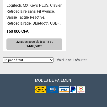
Logitech, MX Keys PLUS, Clavier
Rétroéclairé sans Fil Avancé,
Saisie Tactile Réactive,
Rétroéclairage, Bluetooth, USB-C,
Apple MacOS, Microsoft
160 000
CFA
Windows, Linux, iOS, Android,
Française AZERTY
Livraison possible à partir du
14/08/2026
Voici le seul résultat
MODES DE PAIEMENT