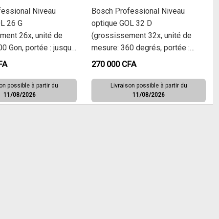
essional Niveau
Bosch Professional Niveau
L 26 G
optique GOL 32 D
ment 26x, unité de
(grossissement 32x, unité de
0 Gon, portée : jusqu’à
mesure: 360 degrés, portée :
e GR 500, trépied BT
jusqu’à 120 m, dans un coffret de
FA
270 000
CFA
n coffret de transport)
transport)
on possible à partir du
Livraison possible à partir du
11/08/2026
11/08/2026