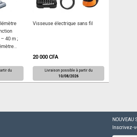
élémètre
Visseuse électrique sans fil
nction
 – 40 m ;
lémètre
 piles 1,5
20 000
CFA
n)
artir du
Livraison possible à partir du
10/08/2026
NOUVEAU S
Inscrivez-