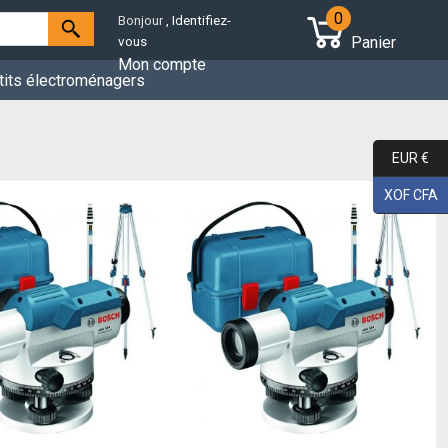
0
Bonjour
, Identifiez-
Panier
vous
Mon compte
tits électroménagers
EUR €
XOF CFA