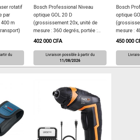
ser rotatif
Bosch Professional Niveau
Bosch Prof
 par
optique GOL 20 D
optique GO
: 400 m
(grossissement 20x, unité de
(grossisse
transport)
mesure : 360 degrés, portée :
mesure : 40
jusqu’à 60 m, pige GR 500,
100 m, pig
402 000
CFA
450 000
C
trépied BT 160, dans un coffret
160, dans u
de transport)
artir du
Livraison possible à partir du
Livrais
11/08/2026