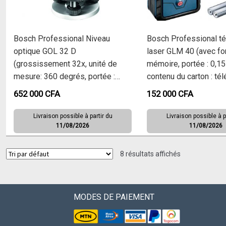
Bosch Professional Niveau
Bosch Professional t
optique GOL 32 D
laser GLM 40 (avec fo
(grossissement 32x, unité de
mémoire, portée : 0,15
mesure: 360 degrés, portée :
contenu du carton : té
jusqu’à 120 m, pige GR 500,
laser Bosch GLM 40, 2
652 000
CFA
152 000
CFA
trépied BT 160, dans un coffret
V, housse de protectio
de transport)
Livraison possible à partir du
Livraison possible à p
11/08/2026
11/08/2026
8 résultats affichés
MODES DE PAIEMENT