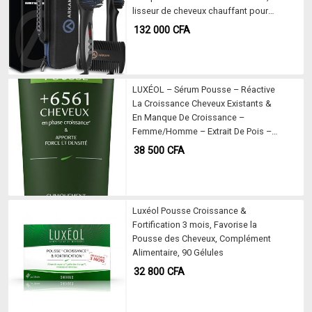
lisseur de cheveux chauffant pour
homme et femme, brosse à barbe
132 000
CFA
portable, affichage numérique pour
la maison et les voyages
LUXÉOL – Sérum Pousse – Réactive
La Croissance Cheveux Existants &
En Manque De Croissance –
Femme/Homme – Extrait De Pois –
98% D’Ingrédients D’Origine Naturelle
38 500
CFA
– Fabriqué En France – 50ml
Luxéol Pousse Croissance &
Fortification 3 mois, Favorise la
Pousse des Cheveux, Complément
Alimentaire, 90 Gélules
32 800
CFA